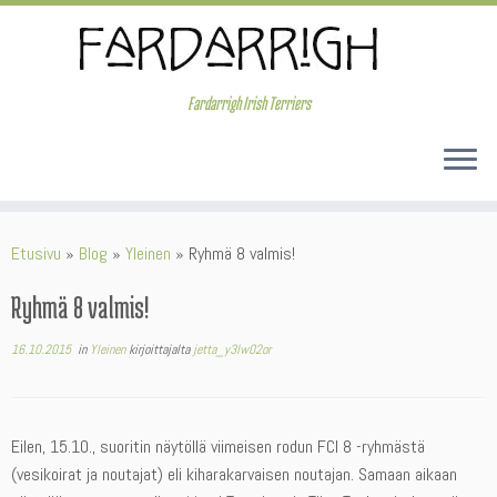
Skip
to
content
Fardarrigh Irish Terriers
Etusivu
»
Blog
»
Yleinen
»
Ryhmä 8 valmis!
Ryhmä 8 valmis!
16.10.2015
in
Yleinen
kirjoittajalta
jetta_y3lw02or
Eilen, 15.10., suoritin näytöllä viimeisen rodun FCI 8 -ryhmästä
(vesikoirat ja noutajat) eli kiharakarvaisen noutajan. Samaan aikaan