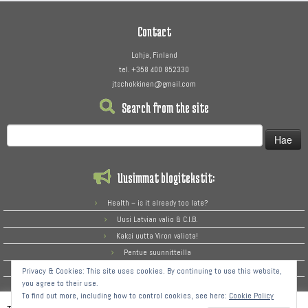
Contact
Lohja, Finland
tel. +358 400 852330
jtschokkinen@gmail.com
Search from the site
Haku:
Uusimmat blogitekstit:
Health – is it already too late?
Uusi Latvian valio & C.I.B.
Kaksi uutta Viron valiota!
Pentue suunnitteilla
Näyttelyesittämisestä: linkki
Privacy & Cookies: This site uses cookies. By continuing to use this website,
you agree to their use.
To find out more, including how to control cookies, see here:
Cookie Policy