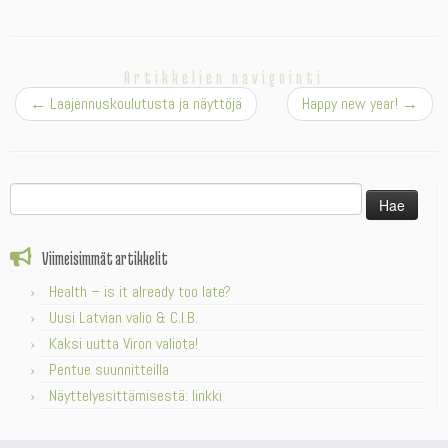
Artikkelien navigointi
←
Laajennuskoulutusta ja näyttöjä
Happy new year!
→
Haku:
Viimeisimmät artikkelit
Health – is it already too late?
Uusi Latvian valio & C.I.B.
Kaksi uutta Viron valiota!
Pentue suunnitteilla
Näyttelyesittämisestä: linkki