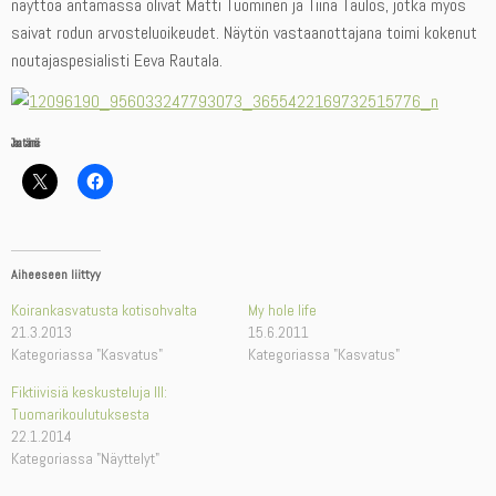
näyttöä antamassa olivat Matti Tuominen ja Tiina Taulos, jotka myös
saivat rodun arvosteluoikeudet. Näytön vastaanottajana toimi kokenut
noutajaspesialisti Eeva Rautala.
Jaa tämä:
Aiheeseen liittyy
Koirankasvatusta kotisohvalta
My hole life
21.3.2013
15.6.2011
Kategoriassa "Kasvatus"
Kategoriassa "Kasvatus"
Fiktiivisiä keskusteluja III:
Tuomarikoulutuksesta
22.1.2014
Kategoriassa "Näyttelyt"