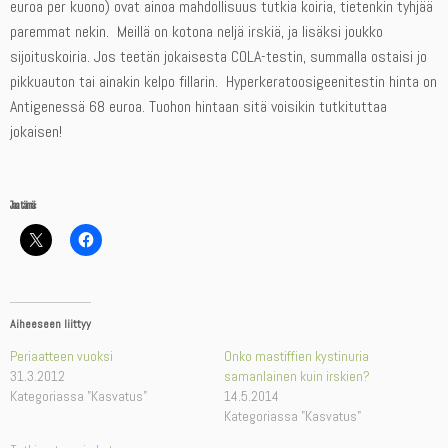
euroa per kuono) ovat ainoa mahdollisuus tutkia koiria, tietenkin tyhjää
paremmat nekin. Meillä on kotona neljä irskiä, ja lisäksi joukko
sijoituskoiria. Jos teetän jokaisesta COLA-testin, summalla ostaisi jo
pikkuauton tai ainakin kelpo fillarin. Hyperkeratoosigeenitestin hinta on
Antigenessä 68 euroa. Tuohon hintaan sitä voisikin tutkituttaa
jokaisen!
Jaa tämä:
Aiheeseen liittyy
Periaatteen vuoksi
Onko mastiffien kystinuria
31.3.2012
samanlainen kuin irskien?
Kategoriassa "Kasvatus"
14.5.2014
Kategoriassa "Kasvatus"