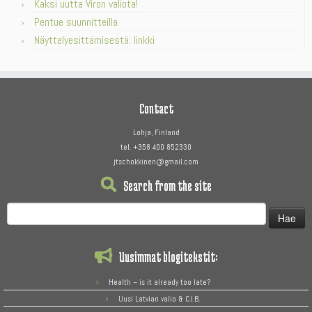
Kaksi uutta Viron valiota!
Pentue suunnitteilla
Näyttelyesittämisestä: linkki
Contact
Lohja, Finland
tel. +358 400 852330
jtschokkinen@gmail.com
Search from the site
Haku:
Uusimmat blogitekstit:
Health – is it already too late?
Uusi Latvian valio & C.I.B.