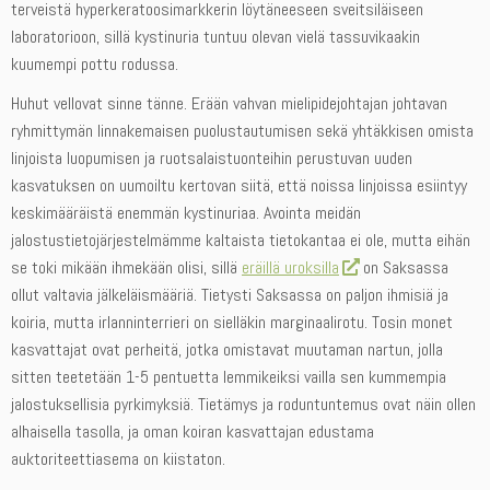
terveistä hyperkeratoosimarkkerin löytäneeseen sveitsiläiseen
laboratorioon, sillä kystinuria tuntuu olevan vielä tassuvikaakin
kuumempi pottu rodussa.
Huhut vellovat sinne tänne. Erään vahvan mielipidejohtajan johtavan
ryhmittymän linnakemaisen puolustautumisen sekä yhtäkkisen omista
linjoista luopumisen ja ruotsalaistuonteihin perustuvan uuden
kasvatuksen on uumoiltu kertovan siitä, että noissa linjoissa esiintyy
keskimääräistä enemmän kystinuriaa. Avointa meidän
jalostustietojärjestelmämme kaltaista tietokantaa ei ole, mutta eihän
se toki mikään ihmekään olisi, sillä
eräillä uroksilla
on Saksassa
ollut valtavia jälkeläismääriä. Tietysti Saksassa on paljon ihmisiä ja
koiria, mutta irlanninterrieri on sielläkin marginaalirotu. Tosin monet
kasvattajat ovat perheitä, jotka omistavat muutaman nartun, jolla
sitten teetetään 1-5 pentuetta lemmikeiksi vailla sen kummempia
jalostuksellisia pyrkimyksiä. Tietämys ja roduntuntemus ovat näin ollen
alhaisella tasolla, ja oman koiran kasvattajan edustama
auktoriteettiasema on kiistaton.