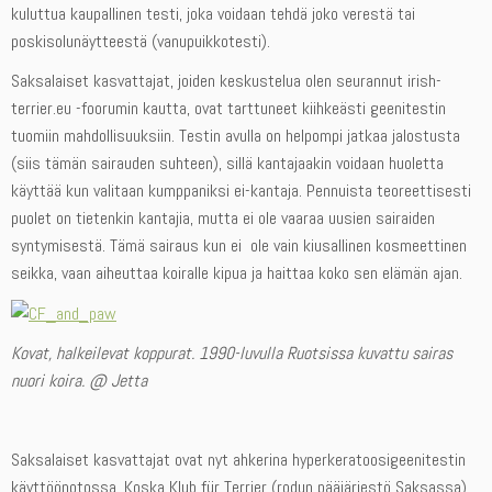
kuluttua kaupallinen testi, joka voidaan tehdä joko verestä tai
poskisolunäytteestä (vanupuikkotesti).
Saksalaiset kasvattajat, joiden keskustelua olen seurannut irish-
terrier.eu -foorumin kautta, ovat tarttuneet kiihkeästi geenitestin
tuomiin mahdollisuuksiin. Testin avulla on helpompi jatkaa jalostusta
(siis tämän sairauden suhteen), sillä kantajaakin voidaan huoletta
käyttää kun valitaan kumppaniksi ei-kantaja. Pennuista teoreettisesti
puolet on tietenkin kantajia, mutta ei ole vaaraa uusien sairaiden
syntymisestä. Tämä sairaus kun ei ole vain kiusallinen kosmeettinen
seikka, vaan aiheuttaa koiralle kipua ja haittaa koko sen elämän ajan.
Kovat, halkeilevat koppurat. 1990-luvulla Ruotsissa kuvattu sairas
nuori koira. @ Jetta
Saksalaiset kasvattajat ovat nyt ahkerina hyperkeratoosigeenitestin
käyttöönotossa. Koska Klub für Terrier (rodun pääjärjestö Saksassa)