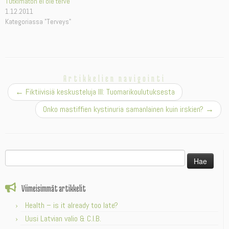
Tutkimaton ei ole terve
1.12.2011
Kategoriassa "Terveys"
Artikkelien navigointi
←
Fiktiivisiä keskusteluja III: Tuomarikoulutuksesta
Onko mastiffien kystinuria samanlainen kuin irskien?
→
Haku:
Viimeisimmät artikkelit
Health – is it already too late?
Uusi Latvian valio & C.I.B.