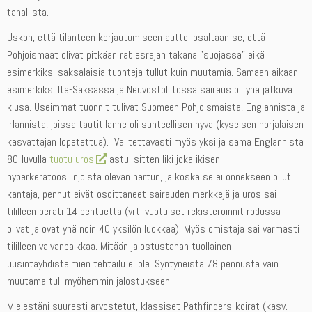
tahallista.
Uskon, että tilanteen korjautumiseen auttoi osaltaan se, että
Pohjoismaat olivat pitkään rabiesrajan takana ”suojassa” eikä
esimerkiksi saksalaisia tuonteja tullut kuin muutamia. Samaan aikaan
esimerkiksi Itä-Saksassa ja Neuvostoliitossa sairaus oli yhä jatkuva
kiusa. Useimmat tuonnit tulivat Suomeen Pohjoismaista, Englannista ja
Irlannista, joissa tautitilanne oli suhteellisen hyvä (kyseisen norjalaisen
kasvattajan lopetettua). Valitettavasti myös yksi ja sama Englannista
80-luvulla
tuotu uros
astui sitten liki joka ikisen
hyperkeratoosilinjoista olevan nartun, ja koska se ei onnekseen ollut
kantaja, pennut eivät osoittaneet sairauden merkkejä ja uros sai
tililleen peräti 14 pentuetta (vrt. vuotuiset rekisteröinnit rodussa
olivat ja ovat yhä noin 40 yksilön luokkaa). Myös omistaja sai varmasti
tililleen vaivanpalkkaa. Mitään jalostustahan tuollainen
uusintayhdistelmien tehtailu ei ole. Syntyneistä 78 pennusta vain
muutama tuli myöhemmin jalostukseen.
Mielestäni suuresti arvostetut, klassiset Pathfinders-koirat (kasv.