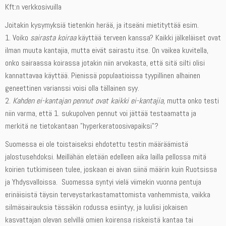
Kft:n verkkosivuilla
Joitakin kysymyksiä tietenkin herää, ja itseäni mietityttää esim.
1. Voiko
sairasta koiraa
käyttää terveen kanssa? Kaikki jälkeläiset ovat
ilman muuta kantajia, mutta eivät sairastu itse. On vaikea kuvitella,
onko sairaassa koirassa jotakin niin arvokasta, että sitä silti olisi
kannattavaa käyttää. Pienissä populaatioissa tyypillinen alhainen
geneettinen varianssi voisi olla tällainen syy.
2.
Kahden ei-kantajan pennut ovat kaikki ei-kantajia,
mutta onko testi
niin varma, että 1. sukupolven pennut voi jättää testaamatta ja
merkitä ne tietokantaan ”hyperkeratoosivapaiksi”?
Suomessa ei ole toistaiseksi ehdotettu testin määräämistä
jalostusehdoksi. Meillähän eletään edelleen aika lailla pellossa mitä
koirien tutkimiseen tulee, joskaan ei aivan siinä määrin kuin Ruotsissa
ja Yhdysvalloissa. Suomessa syntyi vielä viimekin vuonna pentuja
erinäisistä täysin terveystarkastamattomista vanhemmista, vaikka
silmäsairauksia tässäkin rodussa esiintyy, ja luulisi jokaisen
kasvattajan olevan selvillä omien koirensa riskeistä kantaa tai