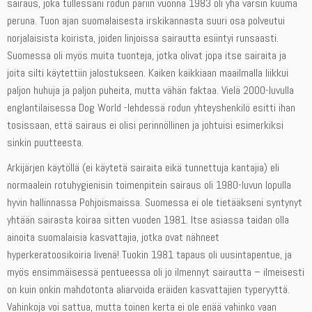
sairaus, joka tullessani rodun pariin vuonna 1983 oli yhä varsin kuuma
peruna. Tuon ajan suomalaisesta irskikannasta suuri osa polveutui
norjalaisista koirista, joiden linjoissa sairautta esiintyi runsaasti.
Suomessa oli myös muita tuonteja, jotka olivat jopa itse sairaita ja
joita silti käytettiin jalostukseen. Kaiken kaikkiaan maailmalla liikkui
paljon huhuja ja paljon puheita, mutta vähän faktaa. Vielä 2000-luvulla
englantilaisessa Dog World -lehdessä rodun yhteyshenkilö esitti ihan
tosissaan, että sairaus ei olisi perinnöllinen ja johtuisi esimerkiksi
sinkin puutteesta.
Arkijärjen käytöllä (ei käytetä sairaita eikä tunnettuja kantajia) eli
normaalein rotuhygienisin toimenpitein sairaus oli 1980-luvun lopulla
hyvin hallinnassa Pohjoismaissa. Suomessa ei ole tietääkseni syntynyt
yhtään sairasta koiraa sitten vuoden 1981. Itse asiassa taidan olla
ainoita suomalaisia kasvattajia, jotka ovat nähneet
hyperkeratoosikoiria livenä! Tuokin 1981 tapaus oli uusintapentue, ja
myös ensimmäisessä pentueessa oli jo ilmennyt sairautta – ilmeisesti
on kuin onkin mahdotonta aliarvoida eräiden kasvattajien typeryyttä.
Vahinkoja voi sattua, mutta toinen kerta ei ole enää vahinko vaan