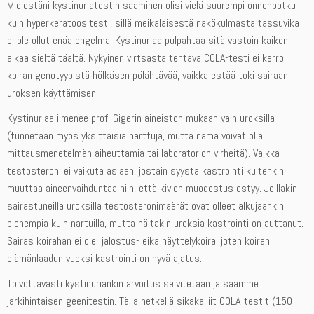
Mielestäni kystinuriatestin saaminen olisi vielä suurempi onnenpotku
kuin hyperkeratoositesti, sillä meikäläisestä näkökulmasta tassuvika
ei ole ollut enää ongelma. Kystinuriaa pulpahtaa sitä vastoin kaiken
aikaa sieltä täältä. Nykyinen virtsasta tehtävä COLA-testi ei kerro
koiran genotyypistä hölkäsen pölähtävää, vaikka estää toki sairaan
uroksen käyttämisen.
Kystinuriaa ilmenee prof. Gigerin aineiston mukaan vain uroksilla
(tunnetaan myös yksittäisiä narttuja, mutta nämä voivat olla
mittausmenetelmän aiheuttamia tai laboratorion virheitä). Vaikka
testosteroni ei vaikuta asiaan, jostain syystä kastrointi kuitenkin
muuttaa aineenvaihduntaa niin, että kivien muodostus estyy. Joillakin
sairastuneilla uroksilla testosteronimäärät ovat olleet alkujaankin
pienempia kuin nartuilla, mutta näitäkin uroksia kastrointi on auttanut.
Sairas koirahan ei ole jalostus- eikä näyttelykoira, joten koiran
elämänlaadun vuoksi kastrointi on hyvä ajatus.
Toivottavasti kystinuriankin arvoitus selvitetään ja saamme
järkihintaisen geenitestin. Tällä hetkellä sikakalliit COLA-testit (150