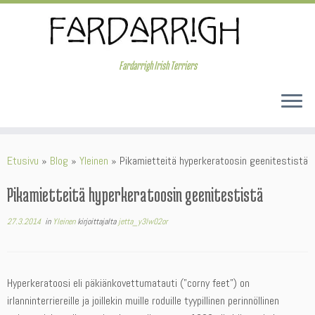
Skip
to
content
Fardarrigh Irish Terriers
Etusivu
»
Blog
»
Yleinen
»
Pikamietteitä hyperkeratoosin geenitestistä
Pikamietteitä hyperkeratoosin geenitestistä
27.3.2014
in
Yleinen
kirjoittajalta
jetta_y3lw02or
Hyperkeratoosi eli päkiänkovettumatauti (”corny feet”) on
irlanninterriereille ja joillekin muille roduille tyypillinen perinnöllinen