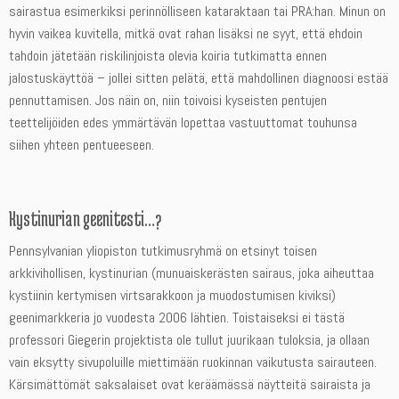
sairastua esimerkiksi perinnölliseen kataraktaan tai PRA:han. Minun on
hyvin vaikea kuvitella, mitkä ovat rahan lisäksi ne syyt, että ehdoin
tahdoin jätetään riskilinjoista olevia koiria tutkimatta ennen
jalostuskäyttöä – jollei sitten pelätä, että mahdollinen diagnoosi estää
pennuttamisen. Jos näin on, niin toivoisi kyseisten pentujen
teettelijöiden edes ymmärtävän lopettaa vastuuttomat touhunsa
siihen yhteen pentueeseen.
Kystinurian geenitesti…?
Pennsylvanian yliopiston tutkimusryhmä on etsinyt toisen
arkkivihollisen, kystinurian (munuaiskerästen sairaus, joka aiheuttaa
kystiinin kertymisen virtsarakkoon ja muodostumisen kiviksi)
geenimarkkeria jo vuodesta 2006 lähtien. Toistaiseksi ei tästä
professori Giegerin projektista ole tullut juurikaan tuloksia, ja ollaan
vain eksytty sivupoluille miettimään ruokinnan vaikutusta sairauteen.
Kärsimättömät saksalaiset ovat keräämässä näytteitä sairaista ja