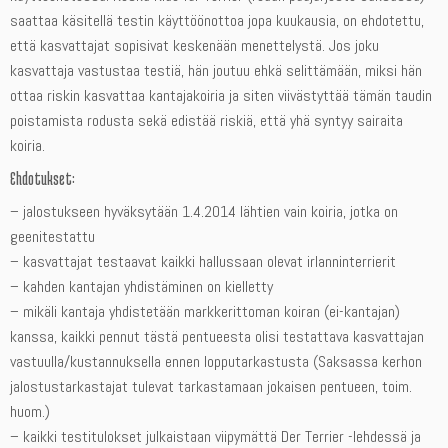
saattaa käsitellä testin käyttöönottoa jopa kuukausia, on ehdotettu,
että kasvattajat sopisivat keskenään menettelystä. Jos joku
kasvattaja vastustaa testiä, hän joutuu ehkä selittämään, miksi hän
ottaa riskin kasvattaa kantajakoiria ja siten viivästyttää tämän taudin
poistamista rodusta sekä edistää riskiä, että yhä syntyy sairaita
koiria.
Ehdotukset:
– jalostukseen hyväksytään 1.4.2014 lähtien vain koiria, jotka on
geenitestattu
– kasvattajat testaavat kaikki hallussaan olevat irlanninterrierit
– kahden kantajan yhdistäminen on kielletty
– mikäli kantaja yhdistetään markkerittoman koiran (ei-kantajan)
kanssa, kaikki pennut tästä pentueesta olisi testattava kasvattajan
vastuulla/kustannuksella ennen lopputarkastusta (Saksassa kerhon
jalostustarkastajat tulevat tarkastamaan jokaisen pentueen, toim.
huom.)
– kaikki testitulokset julkaistaan ​​viipymättä Der Terrier -lehdessä ja