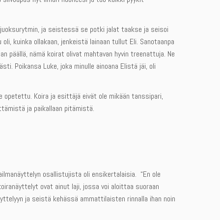
juoksurytmin, ja seistessä se potki jalat taakse ja seisoi
 oli, kuinka ollakaan, jenkeistä lainaan tullut Eli. Sanotaanpa
aan päällä, nämä koirat olivat mahtavan hyvin treenattuja. Ne
ästi. Poikansa Luke, joka minulle ainoana Elistä jäi, oli
ole opetettu. Koira ja esittäjä eivät ole mikään tanssipari,
tämistä ja paikallaan pitämistä.
lmanäyttelyn osallistujista oli ensikertalaisia. “En ole
anäyttelyt ovat ainut laji, jossa voi aloittaa suoraan
ttelyyn ja seistä kehässä ammattilaisten rinnalla ihan noin