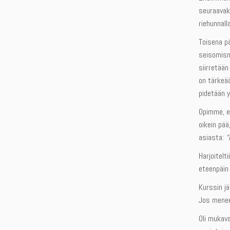
seuraavaks
riehunnalla
Toisena pä
seisomisme
siirretää
on tärkeää
pidetään y
Opimme, e
oikein pää
asiasta:
“
Harjoitel
eteenpäin 
Kurssin jä
Jos menee 
Oli mukava