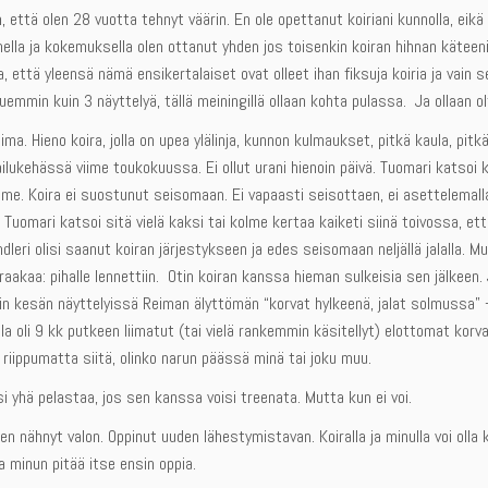
 että olen 28 vuotta tehnyt väärin. En ole opettanut koiriani kunnolla, eikä m
nella ja kokemuksella olen ottanut yhden jos toisenkin koiran hihnan käteeni
 että yleensä nämä ensikertalaiset ovat olleet ihan fiksuja koiria ja vain s
emmin kuin 3 näyttelyä, tällä meiningillä ollaan kohta pulassa. Ja ollaan ol
ma. Hieno koira, jolla on upea ylälinja, kunnon kulmaukset, pitkä kaula, pit
ilukehässä viime toukokuussa. Ei ollut urani hienoin päivä. Tuomari katsoi 
e. Koira ei suostunut seisomaan. Ei vapaasti seisottaen, ei asettelemalla (
. Tuomari katsoi sitä vielä kaksi tai kolme kertaa kaiketi siinä toivossa, e
dleri olisi saanut koiran järjestykseen ja edes seisomaan neljällä jalalla. M
raakaa: pihalle lennettiin. Otin koiran kanssa hieman sulkeisia sen jälkeen
in kesän näyttelyissä Reiman älyttömän “korvat hylkeenä, jalat solmussa” -
jolla oli 9 kk putkeen liimatut (tai vielä rankemmin käsitellyt) elottomat korva
n riippumatta siitä, olinko narun päässä minä tai joku muu.
si yhä pelastaa, jos sen kanssa voisi treenata. Mutta kun ei voi.
olen nähnyt valon. Oppinut uuden lähestymistavan. Koiralla ja minulla voi oll
ka minun pitää itse ensin oppia.