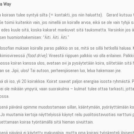
ea Way
 koiraan tulee syntyä silta (= kontakti, jos niin haluatte). Gerard kutsuu 
Se toimii kuitenkin vain, jos nimellä on koiralle arvoa, eikä se ole vain tyhjä 
 edes kuule sitä, koska kakarat mankuvat sitä taukomatta. Varsinkin jos ä
sen huomionhakemisen: “Äiti. Äiti. Äiti.”
ilosofian mukaan koiralle paras palkkio on se, mitä se sillä hetkellä haluaa. 
kimisvireessä
(food drive).
Vireestä riippuen palkkio voi olla erilainen. Palkk
ossa koiran kanssa ulos, avataan ovi ja pysäytetään koira, silitetään sitä h
n se. Jipii, ulos! Tai autoon, perheenjäsenen luo, lelua hakemaan jne.
ä oli iso, yli 20 koirakkoa. Koirat saavat paljon energiaa isosta ryhmästä. 
i ole mikään ympyrä, vaan suorakulma – kulmat tulee ottaa tarkasti, jotta
nossa.
enä päivänä opimme muodostamaan sillan, kääntymään, pyöräyttämään ko
Jo muutamia kertoja näyttelyissä käynyt reilu puolitoistavuotias narttuni 
ettamaan koiraa työntämällä sitä hieman sivuittain.
nä päivänä ei käytetty makupaloja, mutta oma koirani työskenteli iloisesti