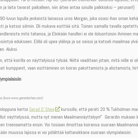
in ja laita tavarat paikalleen, niin äitee antaa sinulle palkkioksi – perunan!)
i 90-luvun lopulla jenkeistä lainassa uros Morgan, joka osasi ihan oman kehä
ti ja katsoi silmiin. Oli mukava esittää sitä. Toinen samalla tavalla opetettu
dlereista mitä tahansa, ja Elinkään handleri ei ole iloluontoisin ihminen m
siintyä edukseen. Elillä oli upea ylälinja ja se seisoi ja katseli maailmaa ylvä
n. Aluksi.
n, että koirilla on näyttelyissä tylsää. Niiltä vaaditaan jotain, mitä niille ei 
et kumppanit, vaan esittäminen on koiran pakottamista ja alistamista, hirt
ympialaisiin
ea (kuva www.gerardoshea.com)
onloppuna kertoi
Gerad O´Shea
kurssilla, että peräti 20 % Tukholman maai
lut näyttelyssä, mutta nyt menen Maailmannäyttelyyn!” Gerardin mukaan koir
sen treenaamatta ensin. Voi tosiaan ilmoittaa koiransa suoraan Maailmannäy
ään muussa lajissa ei voi pölähtää keltanokkana suoraan olympialaisiin.