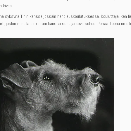
n kivaa.
ana syksynä Tinin kanssa jossain handlauskoulutuksessa. Kouluttaja, ken lien
t, joskin minulla oli koirani kanssa suht järkevä suhde. Periaatteena on oll