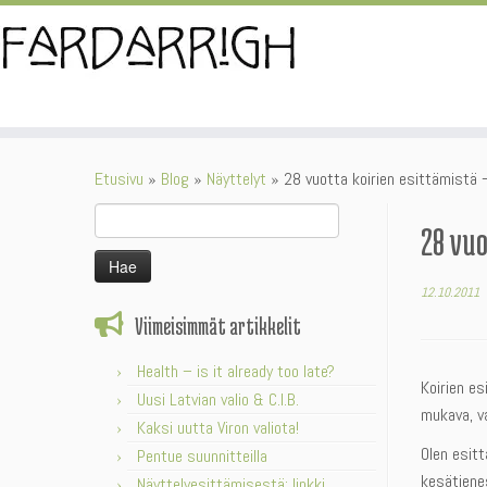
Skip
to
content
Etusivu
»
Blog
»
Näyttelyt
»
28 vuotta koirien esittämistä 
Haku:
28 vu
12.10.2011
Viimeisimmät artikkelit
Health – is it already too late?
Koirien es
Uusi Latvian valio & C.I.B.
mukava, v
Kaksi uutta Viron valiota!
Olen esitt
Pentue suunnitteilla
kesätienes
Näyttelyesittämisestä: linkki