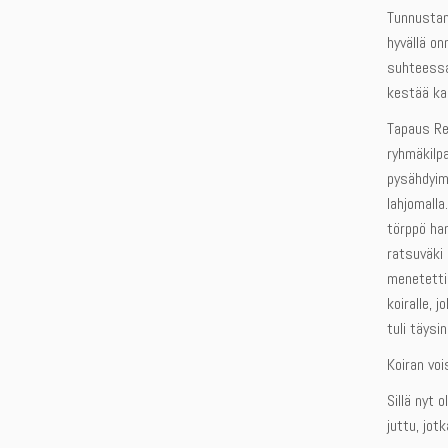
Tunnustan,
hyvällä on
suhteessa,
kestää kau
Tapaus Rei
ryhmäkilpa
pysähdyimm
lahjomalla
törppö han
ratsuväki 
menetetti
koiralle, 
tuli täysi
Koiran voi
Sillä nyt 
juttu, jot