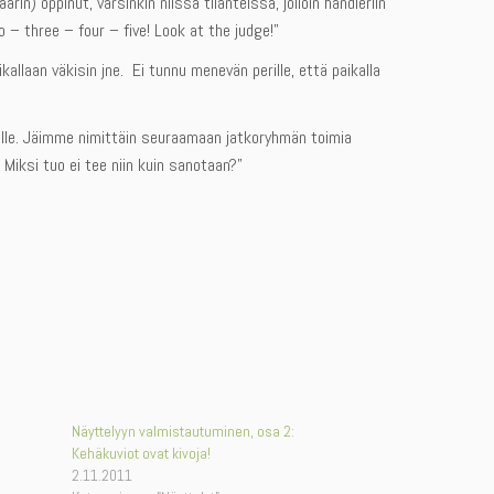
in) oppinut, varsinkin niissä tilanteissa, jolloin handleriin
 – three – four – five! Look at the judge!”
kallaan väkisin jne. Ei tunnu menevän perille, että paikalla
ille. Jäimme nimittäin seuraamaan jatkoryhmän toimia
 Miksi tuo ei tee niin kuin sanotaan?”
Näyttelyyn valmistautuminen, osa 2:
Kehäkuviot ovat kivoja!
2.11.2011