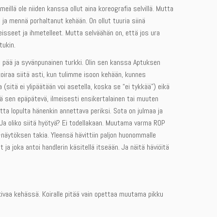
eillä ole niiden kanssa ollut aina koreografia selvillä. Mutta
 ja mennä porhaltanut kehään. On ollut tuuria siinä
eisseet ja ihmetelleet. Mutta selväähän on, että jos ura
tukin.
kä pää ja syvänpunainen turkki. Olin sen kanssa Aptuksen
koiraa siitä asti, kun tulimme isoon kehään, kunnes
sitä ei ylipäätään voi asetella, koska se “ei tykkää”) eikä
ttä sen epäpätevä, ilmeisesti ensikertalainen tai muuten
utta lopulta hänenkin annettava periksi. Sota on julmaa ja
. Ja oliko siitä hyötyä? Ei todellakaan. Muutama varma ROP
näytöksen takia. Yleensä hävittiin paljon huonommalle
t ja joka antoi handlerin käsitellä itseään. Ja näitä häviöitä
a kivaa kehässä. Koiralle pitää vain opettaa muutama pikku