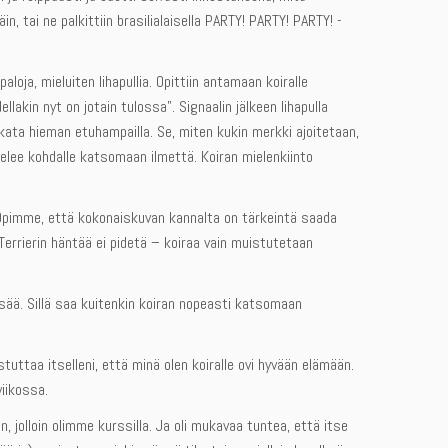
n, tai ne palkittiin brasilialaisella PARTY! PARTY! PARTY! -
loja, mieluiten lihapullia. Opittiin antamaan koiralle
lakin nyt on jotain tulossa”. Signaalin jälkeen lihapulla
ata hieman etuhampailla. Se, miten kukin merkki ajoitetaan,
velee kohdalle katsomaan ilmettä. Koiran mielenkiinto
 Opimme, että kokonaiskuvan kannalta on tärkeintä saada
ä. Terrierin häntää ei pidetä – koiraa vain muistutetaan
sää. Sillä saa kuitenkin koiran nopeasti katsomaan
tuttaa itselleni, että minä olen koiralle ovi hyvään elämään.
viikossa.
 jolloin olimme kurssilla. Ja oli mukavaa tuntea, että itse