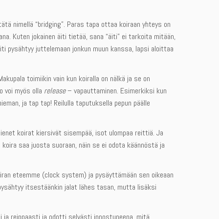
tätä nimellä “bridging”. Paras tapa ottaa koiraan yhteys on
sana. Kuten jokainen äiti tietää, sana “äiti” ei tarkoita mitään,
iti pysähtyy juttelemaan jonkun muun kanssa, lapsi aloittaa
Makupala toimiikin vain kun koiralla on nälkä ja se on
io voi myös olla
release
– vapauttaminen. Esimerkiksi kun
ieman, ja tap tap! Reilulla taputuksella pepun päälle
Pienet koirat kiersivät sisempää, isot ulompaa reittiä. Ja
 koira saa juosta suoraan, näin se ei odota käännöstä ja
iran eteemme (clock system) ja pysäyttämään sen oikeaan
pysähtyy itsestäänkin jalat lähes tasan, mutta lisäksi
 ja reippaasti ja odotti selvästi innostuneena, mitä