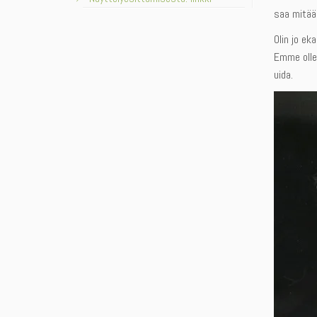
saa mitää
Olin jo ek
Emme ollee
uida.