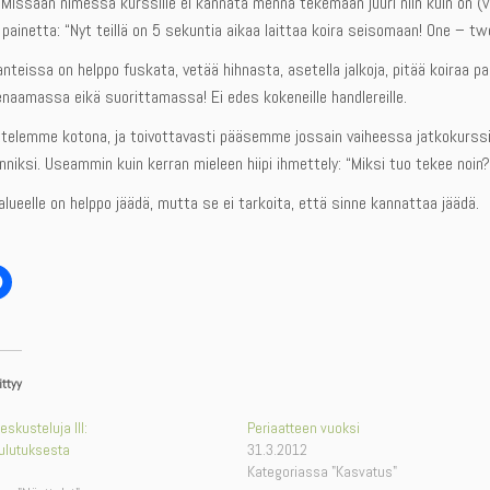
 Missään nimessä kurssille ei kannata mennä tekemään juuri niin kuin on (väär
painetta: “Nyt teillä on 5 sekuntia aikaa laittaa koira seisomaan! One – two
anteissa on helppo fuskata, vetää hihnasta, asetella jalkoja, pitää koiraa pai
enaamassa eikä suorittamassa! Ei edes kokeneille handlereille.
ittelemme kotona, ja toivottavasti pääsemme jossain vaiheessa jatkokurss
unniksi. Useammin kuin kerran mieleen hiipi ihmettely: “Miksi tuo tekee noin?
ueelle on helppo jäädä, mutta se ei tarkoita, että sinne kannattaa jäädä.
ittyy
keskusteluja III:
Periaatteen vuoksi
ulutuksesta
31.3.2012
Kategoriassa "Kasvatus"