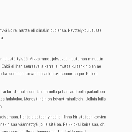
in hyvä koira, mutta oli siinäkin puolensa. Näyttelykoulutusta
ta.
iden mielestä tylsää. Vilkkaimmat jaksavat muutaman minuutin
 Ehkä ei ihan seuraavalla kerralla, mutta kuitenkin pian ne
päin katsominen korvat faaraokoira-asennossa jne. Pelkkä
i kiristämällä sen taluttimella ja häntäotteella paikoilleen
hulabaloo. Monesti näin on käynyt minullekin. Jollain lailla
n.
eisomaan. Häntä pidetään ylhäällä. Hihna kiristetään korvien
ekin saa väännettyä, joilla sitä on. Palkkioksi koira saa, öh,
 siivoapas nyt Ilmari huoneesi ja tuo kaikki pyykit