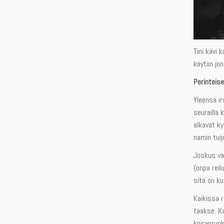
Tini kävi 
käytiin jo
Perinteis
Yleensä ir
seurailla 
alkavat ky
namin tuij
Joskus vas
(onpa reil
sitä on ku
Kaikissa r
taakse. Ka
koiranruok