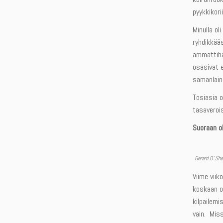
pyykkikori
Minulla ol
ryhdikkääs
ammattihan
osasivat e
samanlaine
Tosiasia o
tasaverois
Suoraan ol
Gerard O´Sh
Viime viik
koskaan ol
kilpailemi
vain. Miss