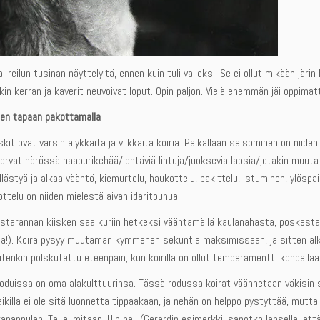
kai reilun tusinan näyttelyitä, ennen kuin tuli valioksi. Se ei ollut mikään jär
nkin kerran ja kaverit neuvoivat loput. Opin paljon. Vielä enemmän jäi oppimat
een tapaan pakottamalla
skit ovat varsin älykkäitä ja vilkkaita koiria. Paikallaan seisominen on ni
korvat hörössä naapurikehää/lentäviä lintuja/juoksevia lapsia/jotakin muuta.
llästyä ja alkaa vääntö, kiemurtelu, haukottelu, pakittelu, istuminen, ylös
ottelu on niiden mielestä aivan idaritouhua.
tarannan kiisken saa kuriin hetkeksi vääntämällä kaulanahasta, poskesta ta
ua!). Koira pysyy muutaman kymmenen sekuntia maksimissaan, ja sitten alkaa 
itenkin polskutettu eteenpäin, kun koirilla on ollut temperamentti kohdallaa
oduissa on oma alakulttuurinsa. Tässä rodussa koirat väännetään väkisin s
ikilla ei ole sitä luonnetta tippaakaan, ja nehän on helppo pystyttää, mutta n
anappulan. Tai ei mitään. Hip hei. (Gerardin esimerkki: sanotko lapselle, että