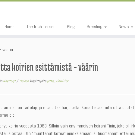
Home
The Irish Terrier
Blog
Breeding
News
– väärin
otta koirien esittämistä – väärin
in
Näyttelyt
/
Yleinen
kirjoittajalta
jetta_y3lw02or
ittäminen on taitolaji, ja sitä pitää harjoitella. Koira tietää mitä siltä odotet
arma olo.
änyt koiria vuodesta 1983. Silloin sain ensimmäisen koirani Tinin, joka oli irla
teillä ostaa. Olin “muuttanut kotoa” opiskelemaan ja huomannut, ettei muilt