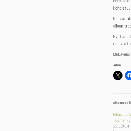
onnistuin.
kohdistuu 
Noissa til
ollaan tre
Nyt harjo
reiluksi t
Mukavuusal
Jaa tämä:
Aiheeseen li
Fiktiivisiä 
Tuomariko
22.1.2014