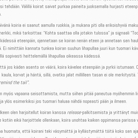
i tehdään. Välillä koirat saivat purkaa paineita juoksemalla hurjasti eteenpäi
.
ivänä koiria ei saanut aamulla ruokkia, ja mukana piti olla erikoishyviä makupa
rkki, mikä tarkoittaa: “Kohta saattaa olla jotakin tulossa” ja signaali “Todel
n kädessä eteenpäin, ojennetaan se koiran nenän eteen ja annetaan sen hauk
. Ei nimittäin kannata tunkea koiran suuhun lihapullaa juuri kun tuomari kä
llä sopivasti heittelemällä lihapullaa oikeassa kädessä.
ttä jos käden asento on väärä, koira kävelee eteenpäin ja pyrkii istumaan.
, kaula, korvat ja häntä, sillä, ovatko jalat millilleen tasan ei ole merkityst
remind the tail”.
tiin myös vapaana seisottamista, mutta siihen pitää paneutua myöhemmin li
ja ylös esimerkiksi jos tuomari haluaa nähdä nopeasti pään ja ilmeen.
lkeen olen harjoitellut koiran kanssa
release-
palkitsemista ja yrittänyt muis
kotiin eikä harjoittele ollenkaan, koira unohtaa kaiken oppimansa parissa 
a huomata, että koirani teki väsymättä ja kyllästymättä töitä koko sen ajan,