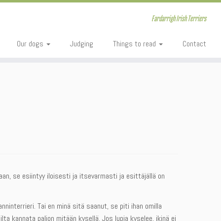
Fardarrigh Irish Terriers
Our dogs
Judging
Things to read
Contact
aan, se esiintyy iloisesti ja itsevarmasti ja esittäjällä on
nninterrieri. Tai en minä sitä saanut, se piti ihan omilla
a kannata paljon mitään kysellä. Jos lupia kyselee, ikinä ei