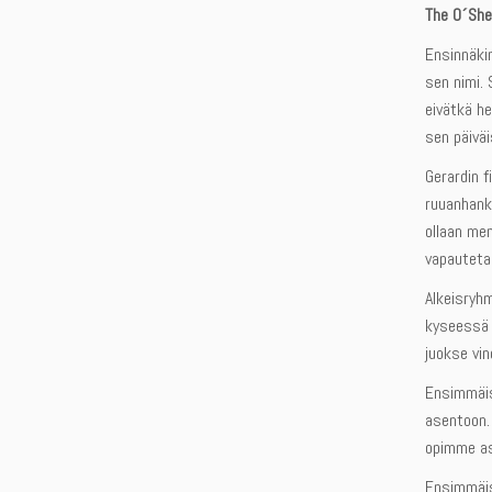
The O´Sh
Ensinnäkin
sen nimi. 
eivätkä he
sen päiväi
Gerardin f
ruuanhank
ollaan men
vapautetaa
Alkeisryhm
kyseessä e
juokse vi
Ensimmäis
asentoon. 
opimme as
Ensimmäise