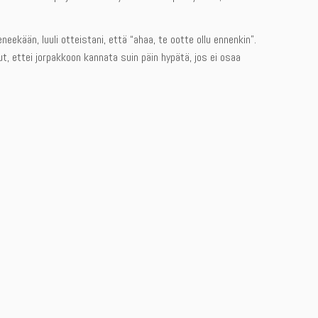
eekään, luuli otteistani, että “ahaa, te ootte ollu ennenkin”.
ut, ettei jorpakkoon kannata suin päin hypätä, jos ei osaa