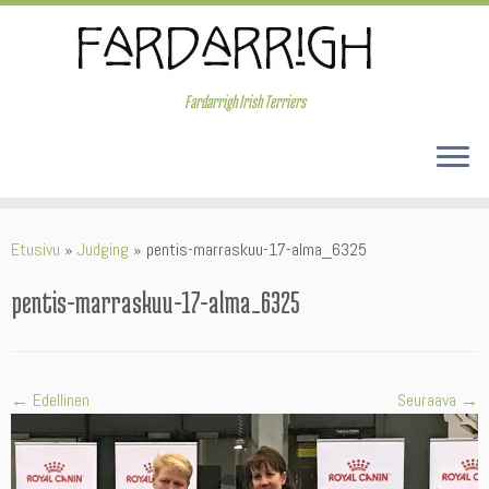
Skip
to
content
Fardarrigh Irish Terriers
Etusivu
»
Judging
»
pentis-marraskuu-17-alma_6325
pentis-marraskuu-17-alma_6325
← Edellinen
Seuraava →