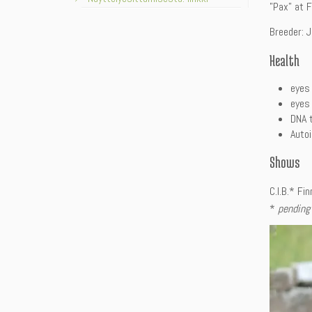
”Pax” at F
Breeder: 
Health
eyes
eyes
DNA 
Auto
Shows
C.I.B.* Fi
*
pending