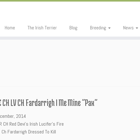
Home
The Irish Terrier
Blog
Breeding
News
E CH LV CH Fardarrigh I Me Mine ”Pax”
ecember, 2014
R CH Red Devi’s Irish Lucifer’s Fire
 Ch Fardarrigh Dressed To Kill