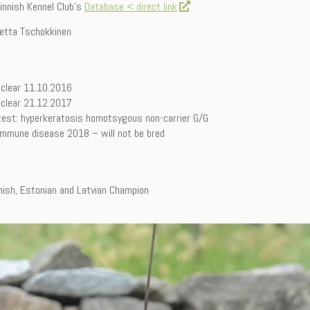
innish Kennel Club’s
Database < direct link
Jetta Tschokkinen
 clear 11.10.2016
 clear 21.12.2017
test: hyperkeratosis homotsygous non-carrier G/G
immune disease 2018 – will not be bred
nnish, Estonian and Latvian Champion