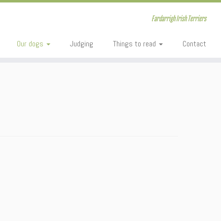
Fardarrigh Irish Terriers
Our dogs
Judging
Things to read
Contact