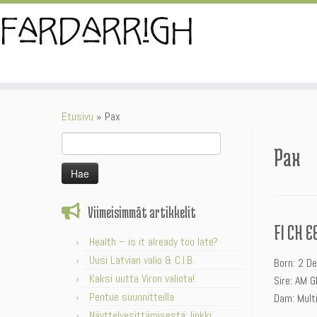
Skip
to
content
Etusivu
»
Pax
Haku:
Pax
Viimeisimmät artikkelit
FI CH E
Health – is it already too late?
Uusi Latvian valio & C.I.B.
Born: 2 D
Kaksi uutta Viron valiota!
Sire: AM G
Pentue suunnitteilla
Dam: Multi
Näyttelyesittämisestä: linkki