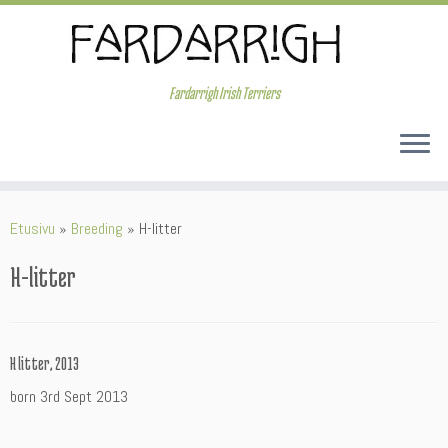
Skip
to
content
Fardarrigh Irish Terriers
Etusivu
»
Breeding
»
H-litter
H-litter
H litter, 2013
born 3rd Sept 2013