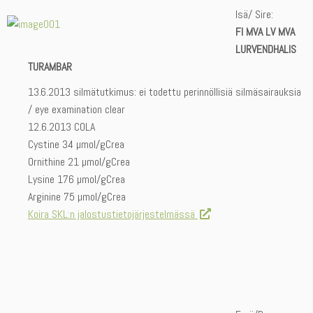
Isä/ Sire:
FI MVA LV MVA
LURVENDHALIS
TURAMBAR
13.6.2013 silmätutkimus: ei todettu perinnöllisiä silmäsairauksia
/ eye examination clear
12.6.2013 COLA
Cystine 34 µmol/gCrea
Ornithine 21 µmol/gCrea
Lysine 176 µmol/gCrea
Arginine 75 µmol/gCrea
Koira SKL:n jalostustietojärjestelmässä