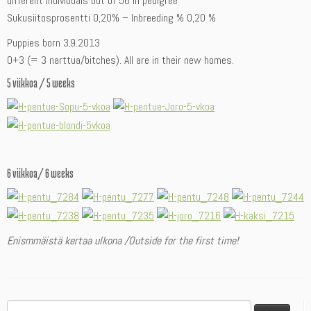
different individuals out of 56 in pedigree
Sukusiitosprosentti 0,20% – Inbreeding % 0,20 %
Puppies born 3.9.2013
0+3 (= 3 narttua/bitches). All are in their new homes.
5 viikkoa / 5 weeks
6 viikkoa/ 6 weeks
Enismmäistä kertaa ulkona /Outside for the first time!
Haku: