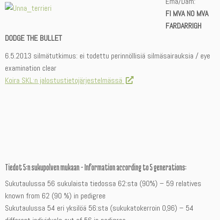
Emä/Dam:
FI MVA NO MVA
FARDARRIGH
DODGE THE BULLET
6.5.2013 silmätutkimus: ei todettu perinnöllisiä silmäsairauksia / eye
examination clear
Koira SKL:n jalostustietojärjestelmässä
Tiedot 5:n sukupolven mukaan – Information according to 5 generations:
Sukutaulussa 56 sukulaista tiedossa 62:sta (90%) – 59 relatives
known from 62 (90 %) in pedigree
Sukutaulussa 54 eri yksilöä 56:sta (sukukatokerroin 0,96) – 54