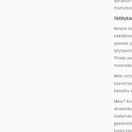
ajatuksia 
itsetutkis
Hobbykas
Nimenä hob
kaikilleha
painavat 
lyhytjänni
Yhtään pen
materiaali
Mihin sitt
kasvattaja
kannalta v
Miksi? Ko
akvaariok
kuolla/vah
geenimater
koska käy