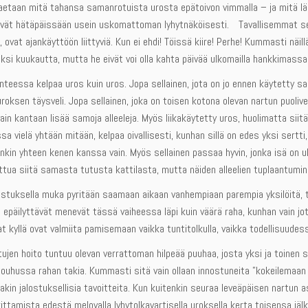
haetaan mitä tahansa samanrotuista urosta epätoivon vimmalla – ja mitä lä
vät hätäpäissään usein uskomattoman lyhytnäköisesti. Tavallisemmat seli
, ovat ajankäyttöön liittyviä. Kun ei ehdi! Töissä kiire! Perhe! Kummasti näill
ksi kuukautta, mutta he eivät voi olla kahta päivää ulkomailla hankkimass
nteessa kelpaa uros kuin uros. Jopa sellainen, jota on jo ennen käytetty sama
roksen täysveli. Jopa sellainen, joka on toisen kotona olevan nartun puolive
ain kantaan lisää samoja alleeleja. Myös liikakäytetty uros, huolimatta siitä
sa vielä yhtään mitään, kelpaa oivallisesti, kunhan sillä on edes yksi sertti
enkin yhteen kenen kanssa vain. Myös sellainen passaa hyvin, jonka isä on u
ttua siitä samasta tutusta kattilasta, mutta näiden alleelien tuplaantumi
lostuksella muka pyritään saamaan aikaan vanhempiaan parempia yksilöitä,
epäilyttävät menevät tässä vaiheessa läpi kuin väärä raha, kunhan vain jo
t kyllä ovat valmiita pamisemaan vaikka tuntitolkulla, vaikka todellisuud
ujen hoito tuntuu olevan verrattoman hilpeää puuhaa, josta yksi ja toinen 
ouhussa rahan takia. Kummasti sitä vain ollaan innostuneita ”kokeilemaan vi
kin jalostuksellisia tavoitteita. Kun kuitenkin seuraa leveäpäisen nartun a
ittamista edestä melovalla lyhytolkavartisella uroksella kerta toisensa jä