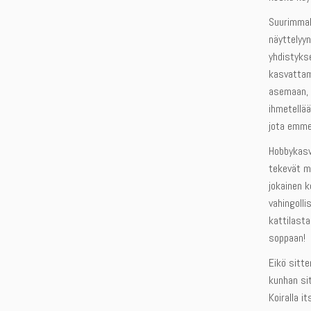
Suurimmall
näyttelyyn
yhdistykse
kasvattam
asemaan, 
ihmetellää
jota emme
Hobbykasva
tekevät mi
jokainen k
vahingolli
kattilasta
soppaan!
Eikö sitte
kunhan si
Koiralla i