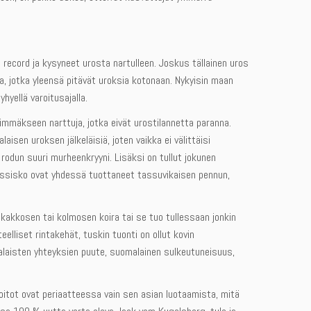
 record ja kysyneet urosta nartulleen. Joskus tällainen uros
ta, jotka yleensä pitävät uroksia kotonaan. Nykyisin maan
hyellä varoitusajalla.
nimmäkseen narttuja, jotka eivät urostilannetta paranna.
isen uroksen jälkeläisiä, joten vaikka ei välittäisi
rodun suuri murheenkryyni. Lisäksi on tullut jokunen
äyssisko ovat yhdessä tuottaneet tassuvikaisen pennun,
 kakkosen tai kolmosen koira tai se tuo tullessaan jonkin
eelliset rintakehät, tuskin tuonti on ollut kovin
aalaisten yhteyksien puute, suomalainen sulkeutuneisuus,
soitot ovat periaatteessa vain sen asian luotaamista, mitä