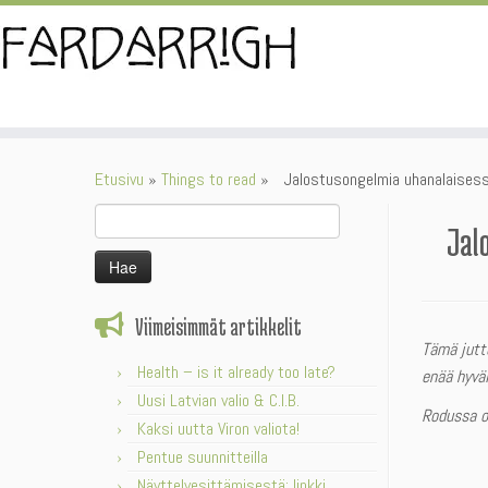
Skip
to
content
Etusivu
»
Things to read
»
Jalostusongelmia uhanalaises
Haku:
Jalos
Viimeisimmät artikkelit
Tämä juttu
Health – is it already too late?
enää hyväk
Uusi Latvian valio & C.I.B.
Rodussa o
Kaksi uutta Viron valiota!
Pentue suunnitteilla
Näyttelyesittämisestä: linkki