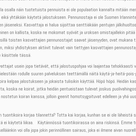
a osalla näin tuotetuista pennuista ei ole populaation kannalta mitään merk
 eikä yhtäkään käytetä jalostukseen. Pennunostaja ei ole Suomen Irlanninterr
n jäseneksi. Kasvattaja ei halua sijoittaa senttiäkään pentujen jälkihuolto
inen on kallista, koska ne mokomat syövät ja uroksen omistajallekin pitää
sillä toisten kasvattajien pennunostajat saavat jäsenyyden, ovat mukana t
n, miksi yhdistyksen aktiivit tulevat vain tiettyjen kasvattajien pennunost
 käsittele tässä.
ttajat usein jopa tietävät, että jalostuspohjaa voi laajentaa tehokkaasti v
elestään rodulle suuren palveluksen teettämällä näitä käytä-ja-heitä-pois-
oira kelpaa jalostukseen ja jokaista tulisikin käyttää. Höpö höpö. Heidän ka
sta, koska ne koirat, jotka heidän pentueistaan tulevat joskus puolivahin
 nostetun koiran kanssa, jolloin geenit homotsygoituvat edelleen ja yhä uus
n tuontikoira korjaa tilannetta? Totta kai korjaa, kunhan se ei ole läheis
tä ei käytetä liikaa. Käytännössä tuontikoirassa on aina riskinsä. Emme t
tselläänkin voi olla jopa jokin perinnöllinen sairaus, joka ei ilmene aivan nuor