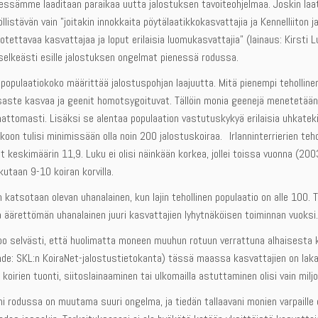
essämme laaditaan paraikaa uutta jalostuksen tavoiteohjelmaa. Joskin laat
llistävän vain ”joitakin innokkaita pöytälaatikkokasvattajia ja Kennelliito
otettavaa kasvattajaa ja loput erilaisia luomukasvattajia” (lainaus: Kirst
 selkeästi esille jalostuksen ongelmat pienessä rodussa.
 populaatiokoko määrittää jalostuspohjan laajuutta. Mitä pienempi teholli
saste kasvaa ja geenit homotsygoituvat. Tällöin monia geenejä menetetään
ttomasti. Lisäksi se alentaa populaation vastutuskykyä erilaisia uhkatekijö
koon tulisi minimissään olla noin 200 jalostuskoiraa. Irlanninterrierien 
ut keskimäärin 11,9. Luku ei olisi näinkään korkea, jollei toissa vuonna (200
ikutaan 9-10 koiran korvilla.
en katsotaan olevan uhanalainen, kun lajin tehollinen populaatio on alle 100. 
äärettömän uhanalainen juuri kasvattajien lyhytnäköisen toiminnan vuoksi.
oo selvästi, että huolimatta moneen muuhun rotuun verrattuna alhaisesta
ähde: SKL:n KoiraNet-jalostustietokanta) tässä maassa kasvattajien on laka
a koirien tuonti, siitoslainaaminen tai ulkomailla astuttaminen olisi vain milj
 rodussa on muutama suuri ongelma, ja tiedän tallaavani monien varpaille 