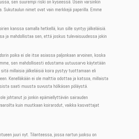
ussa, sen suurempi riski on kyseessä. Usein varsinkin
sta. Sukutaulun nimet ovat vain merkkejä paperilla. Emme
en kanssa samalla hetkellä, kun sille syntyy jälkeläisiä.
ssa ja mahdollistaa sen, että joskus tulevaisuudessa jokin
adorin poika ei ole itse asiassa paljonkaan arvoinen, koska
amme, sen mahdollisesti edustama uutuusarvo käytetään
 sitä millaisia jälkeläisiä koira pystyy tuottamaan eli
een. Kenelläkään ei ole malttia odottaa ja katsoa, millaista
ksista saati muusta suvusta hölkäsen pöläystä.
ole johtanut jo jonkin epämiellyttävän sairauden
vaaroilta kuin muutkaan koirarodut, vaikka kasvattajat
ntueen juuri nyt. Tilanteessa, jossa nartun juoksu on