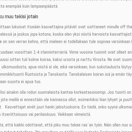
ta enempää kuin lampaanpäästä.
ku muu tekisi jotain
ttaan lukuisat itseään kasvattajina pitävät ovat soittaneet minulle off the
ielessä ja joskus jopa kotona, koska olen yksi niistä harvoista kasvattajis
e on sen verran kehno, että mieleen ei todellakaan tule sopivaa varsinkaan ly
odaan vuosittain 1-4 irlanninterrieriä. Viime vuosina tuonnit ovat olleet e
osi sitten tuli kolme koiraa, kaksi urosta ja narttu Virosta. Ne ovat suomala
ulkomuodosta, apua niistä ei ole, eikä varsinkaan, kun sukutaulusta löytyy 
n lemmikkituonti Ruotsista ja Tanskasta. Tanskalaisen koiran isä ja emän t
aan suunta ei apua tuo.
lisi ainakin olla rodun suomalaista kantaa korkeatasoisempi. Jos tuonti on
jota meillä ei ennestään ole kannassa ollut, esimerkiksi liian lyhyet ja puutt
. Kasvattajat eivät juuri hanki jalostuskoiria. En tiedä, onko syynä ulkom
itseriittoisuus vai perilaiskuus. Veikkaan viimeistä.
tä, että kaikki odottavat, että joku muu tekee raa´an työn. Näin ollen nuo 