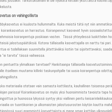
edes jossakin. Tarkoituksenani ei ole hyökätä ketään yksittäistä kasvatta
kelusta.
vatus on vahingollista
bykasvatus ei kuulosta hullummalta. Kuka meistä tätä nyt niin ammatikseen
n koirankasvatus on harrastus. Koiranpennut kasvavat hyvin sosiaalistettu
pehmoisia koiranpentuja poskiaan vasten. Tässä yhteydessä luokittelen hob
tteisiä jalostuspäätöksiä. Kotona tällaisella kasvattajalla on narttu tai par
tua ei todellakaan suunnitella jätettäväksi kotiin tai sijoitettavaksi, saada
a ”ei tarvita” tässä vaiheessa.
en pentuetta ylimalkaan tarvitaan? Hankitaanpa tällaisella kasvatustoiminn
lle itselleen muutama killinki taskunpohjalle tai uusia koiranpentuja odott
ahingollista.
ska materiaalia otetaan vain samasta kattilasta, kauhallinen toisensa per
alojen parissa! Koirankasvatus on myös yksi huonoimmista tavoista tapa han
ingoittua ja huonossa lykyssä syntyy yksi viallinen pentu keisarinleikkauksell
iaalia on tuontikoirien ja ulkomaisten jalostusurosten käytön kautta mahdo
tännössä suuri enemmistö kasvattajista ei mene oman kattilan ulkopuolell