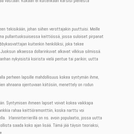
jaa vastaan. Kukaan ei kuitenkaan kärsisi pienestä
 tekisikään, johan siihen verottajakin puuttuisi. Meille
ina pullantuoksuisessa keittiössä, jossa suloiset pirpanat
bykasvattajan kuitenkin henkilöksi, joka tekee
i. Juoksun alkaessa dollarinkuvat alkavat vilkkua silmissä.
anhan nykyisistä koirista vielä pentue tai parikin; uutta
alla perheen lapsille mahdollisuus kokea syntymän ihme,
ajien ahnaana ojentuvaan kätösiin, menettely on rodun
ään. Syntymisen ihmeen lapset voivat kokea vaikkapa
kkia rahaa keittiöremonttiin, koska narttu voi
a. Irlanninterrierillä on ns. avoin populaatio, jossa uutta
llista saada koko ajan lisää. Tämä jää täysin teoriaksi,
e.