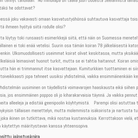
n tehnyt tahollaan. ”No minullapa on täällä juuri Uudesta Seelannista lain
ätäkö he odottavat?
eessä joku vakavasti omaan kasvatustyöhönsä suhtautuva kasvattaja toisi nä
tä ihmeen hyötyä siitä rodulle olisi?
ta löytyy toki runsaasti esimerkkejä siitä, että näin on Suomessa menetel
ällainen ei toki enää vetelisi. Suurin osa tämän koiran 78 jälkeläisestä katos
enkin. Ulkomuodollisesti useimmat koirat olivat keskitasoa, mutta yksikään
lkeläisiä leimasivat huonot turkit, mutta se ei tahtia haitannut. Koiran om
utta hän ei trimmannut itse kasvattejaan. Kumiturkkien tuottaminen ei si
 toiveikkaasti jopa tehneet uusiksi yhdistelmiä, vaikka ensimmäinenkään ke
hdistelmän uusiminen on täydellistä voimavarojen haaskausta eikä siihen pi
sia, jos ensimmäinen poppoo oli jo kiharakarvaisia täynnä. Ja vaikka pennut o
eita alleeleja ja edistää geenipoolin köyhtymistä. Parempi olisi astuttaa ti
ykyisin tällaisen menettelyn, mutta molemmista isäkoirista ja nartusta tul
joka ikinen on tutkittava, mikä nostaa kustannuksia. Kerrottakoon vielä, e
käytettyn määritystavan kanssa yhteensopiva.
osittu jalostuskoira