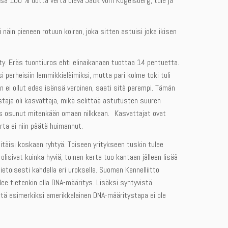
assa 100 % uutta verta oleva Jack vom Kugelsberg, tule ja
in pieneen rotuun koiran, joka sitten astuisi joka ikisen
ty. Eräs tuontiuros ehti elinaikanaan tuottaa 14 pentuetta.
i perheisiin lemmikkieläimiksi, mutta pari kolme toki tuli
 ei ollut edes isänsä veroinen, saati sitä parempi. Tämän
istaja oli kasvattaja, mikä selittää astutusten suuren
is osunut mitenkään omaan nilkkaan. Kasvattajat ovat
rta ei niin päätä huimannut.
täisi koskaan ryhtyä. Toiseen yritykseen tuskin tulee
lisivat kuinka hyviä, toinen kerta tuo kantaan jälleen lisää
etoisesti kahdella eri uroksella. Suomen Kennelliitto
ee tietenkin olla DNA-määritys. Lisäksi syntyvistä
ttä esimerkiksi amerikkalainen DNA-määritystapa ei ole