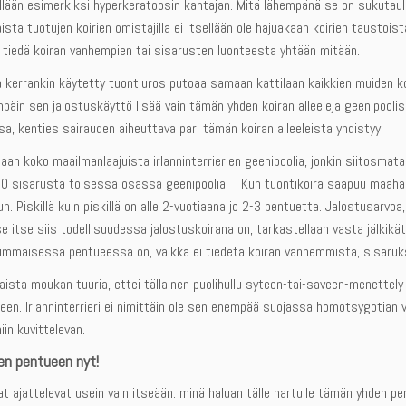
ällään esimerkiksi hyperkeratoosin kantajan. Mitä lähempänä se on sukutaul
ista tuotujen koirien omistajilla ei itsellään ole hajuakaan koirien taustoi
tiedä koiran vanhempien tai sisarusten luonteesta yhtään mitään.
errankin käytetty tuontiuros putoaa samaan kattilaan kaikkien muiden koiri
npäin sen jalostuskäyttö lisää vain tämän yhden koiran alleeleja geenipooli
a, kenties sairauden aiheuttava pari tämän koiran alleeleista yhdistyy.
laan koko maailmanlaajuista irlanninterrierien geenipoolia, jonkin siitosmat
250 sisarusta toisessa osassa geenipoolia. Kun tuontikoira saapuu maah
un. Piskillä kuin piskillä on alle 2-vuotiaana jo 2-3 pentuetta. Jalostusarvoa,
se itse siis todellisuudessa jalostuskoirana on, tarkastellaan vasta jälkikät
simmäisessä pentueessa on, vaikka ei tiedetä koiran vanhemmista, sisaru
ista moukan tuuria, ettei tällainen puolihullu syteen-tai-saveen-menettely 
een. Irlanninterrieri ei nimittäin ole sen enempää suojassa homotsygotian 
iin kuvittelevan.
en pentueen nyt!
t ajattelevat usein vain itseään: minä haluan tälle nartulle tämän yhden pe