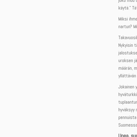
joku muu o
käytä.” T
Miksi ihm
nartun? Mi
Takavuosil
Nykyisin t
jalostukse
uroksen jä
määrän, m
yllättävän
Jokainen y
hyväturkki
tuplaantun
hyväksyy n
pennuista 
Suomessa 
Upea, su