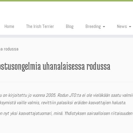
Home
The Irish Terrier
Blog
Breeding
News
sa rodussa
tusongelmia uhanalaisessa rodussa
 on kirjoitettu jo vuonna 2005. Rodun JTO:ta ei ole vieläkään saatu valmiik
symistä vaille valmis, revittiin palasiksi eräiden kasvattajien halusta.
n nyt yksi kasvattajatuomari, minä. Yhdistyksen sairaalloisen riitaisuude