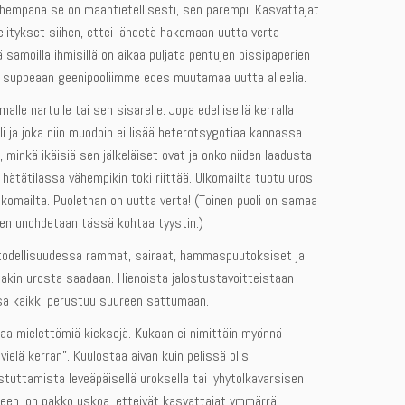
hempänä se on maantietellisesti, sen parempi. Kasvattajat
tykset siihen, ettei lähdetä hakemaan uutta verta
ä samoilla ihmisillä on aikaa puljata pentujen pissipaperien
a suppeaan geenipooliimme edes muutamaa uutta alleelia.
lle nartulle tai sen sisarelle. Jopa edellisellä kerralla
li ja joka niin muodoin ei lisää heterotsygotiaa kannassa
, minkä ikäisiä sen jälkeläiset ovat ja onko niiden laadusta
, hätätilassa vähempikin toki riittää. Ulkomailta tuotu uros
lkomailta. Puolethan on uutta verta! (Toinen puoli on samaa
nen unohdetaan tässä kohtaa tyystin.)
 todellisuudessa rammat, sairaat, hammaspuutoksiset ja
takin urosta saadaan. Hienoista jalostustavoitteistaan
essa kaikki perustuu suureen sattumaan.
saa mielettömiä kicksejä. Kukaan ei nimittäin myönnä
elä kerran”. Kuulostaa aivan kuin pelissä olisi
stuttamista leveäpäisellä uroksella tai lyhytolkavarsisen
lkeen, on pakko uskoa, etteivät kasvattajat ymmärrä