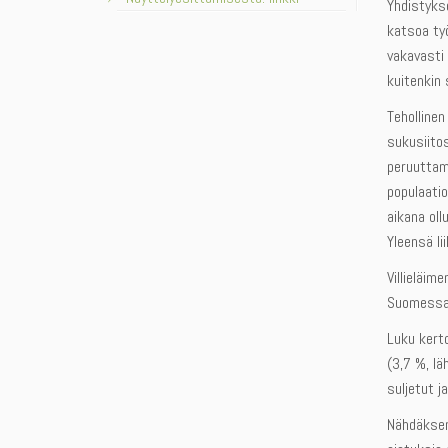
Yhdistyks
katsoa työ
vakavasti 
kuitenkin
Tehollinen
sukusiito
peruuttama
populaatio
aikana oll
Yleensä li
Villieläim
Suomessa 
Luku kert
(3,7 %, l
suljetut j
Nähdäkseni