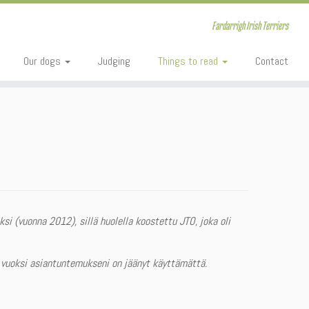
Fardarrigh Irish Terriers
Our dogs
Judging
Things to read
Contact
si (vuonna 2012), sillä huolella koostettu JTO, joka oli
n vuoksi asiantuntemukseni on jäänyt käyttämättä.