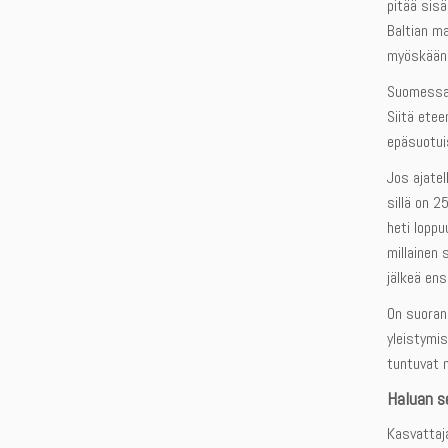
pitää sis
Baltian ma
myöskään 
Suomessa k
Siitä etee
epäsuotuis
Jos ajatel
sillä on 
heti loppu
millainen 
jälkeä en
On suorana
yleistymis
tuntuvat n
Haluan s
Kasvattaja