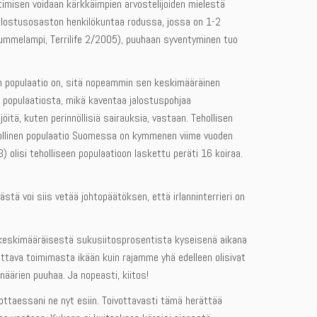
imisen voidaan kärkkäimpien arvostelijoiden mielestä
n jalostusosaston henkilökuntaa rodussa, jossa on 1-2
i Lummelampi, Terrilife 2/2005), puuhaan syventyminen tuo
nen populaatio on, sitä nopeammin sen keskimääräinen
 populaatiosta, mikä kaventaa jalostuspohjaa
itä, kuten perinnöllisiä sairauksia, vastaan. Tehollisen
tehollinen populaatio Suomessa on kymmenen viime vuoden
3) olisi teholliseen populaatioon laskettu peräti 16 koiraa.
Tästä voi siis vetää johtopäätöksen, että irlanninterrieri on
 keskimääräisestä sukusiitosprosentista kyseisenä aikana
ttava toimimasta ikään kuin rajamme yhä edelleen olisivat
onäärien puuhaa. Ja nopeasti, kiitos!
ottaessani ne nyt esiin. Toivottavasti tämä herättää