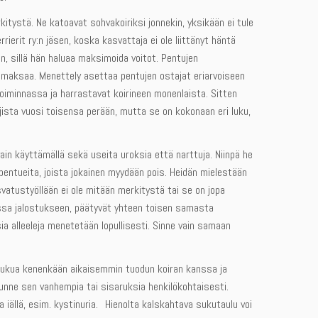
itystä. Ne katoavat sohvakoiriksi jonnekin, yksikään ei tule
ierit ry:n jäsen, koska kasvattaja ei ole liittänyt häntä
on, sillä hän haluaa maksimoida voitot. Pentujen
 maksaa. Menettely asettaa pentujen ostajat eriarvoiseen
oiminnassa ja harrastavat koirineen monenlaista. Sitten
ajista vuosi toisensa perään, mutta se on kokonaan eri luku,
ain käyttämällä sekä useita uroksia että narttuja. Niinpä he
pentueita, joista jokainen myydään pois. Heidän mielestään
svatustyöllään ei ole mitään merkitystä tai se on jopa
gossa jalostukseen, päätyvät yhteen toisen samasta
ia alleeleja menetetään lopullisesti. Sinne vain samaan
tä sukua kenenkään aikaisemmin tuodun koiran kanssa ja
unne sen vanhempia tai sisaruksia henkilökohtaisesti.
ella iällä, esim. kystinuria. Hienolta kalskahtava sukutaulu voi