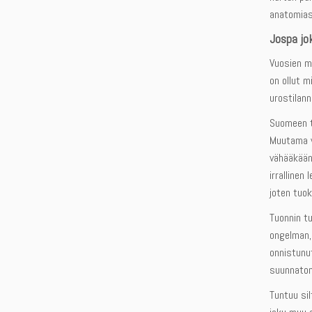
anatomias
Jospa jo
Vuosien mi
on ollut m
urostilann
Suomeen tu
Muutama vu
vähääkään 
irralline
joten tuok
Tuonnin tu
ongelman, 
onnistunut
suunnaton 
Tuntuu sil