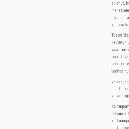
alkanut, 
menettele
ulkomailta
kanssa ka
Tässä tila
käytetyn u
vaan tuo v
todettavis
sopii tiet
vanhaa hu
Vaikka ja
muutenkin 
kasvattaja
Koiranpent
olevansa t
korkeampia
nartun par